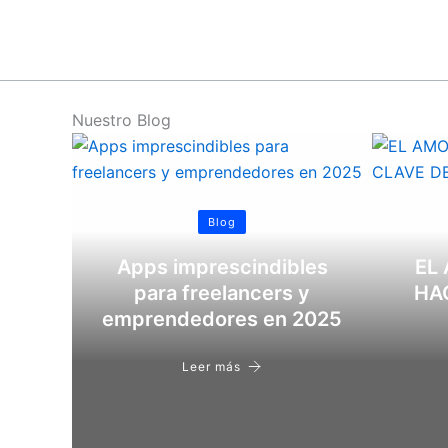
Ir
al
contenido
Nuestro Blog
Blog
Apps imprescindibles
EL
para freelancers y
HAC
emprendedores en 2025
Leer más