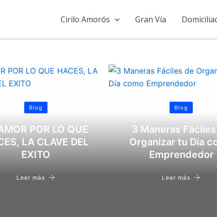
Cirilo Amorós
Gran Vía
Domicilia
Blog
Blog
 AMOR POR LO QUE
3 Maneras Fáciles
ES, LA CLAVE DEL
Organizar tu Día 
EXITO
Emprendedor
Leer más
Leer más